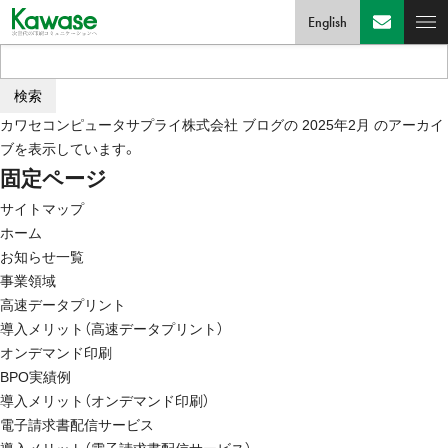
English
検
索:
カワセコンピュータサプライ株式会社
ブログの 2025年2月 のアーカイ
ブを表示しています。
固定ページ
サイトマップ
ホーム
お知らせ一覧
事業領域
高速データプリント
導入メリット（高速データプリント）
オンデマンド印刷
BPO実績例
導入メリット（オンデマンド印刷）
電子請求書配信サービス