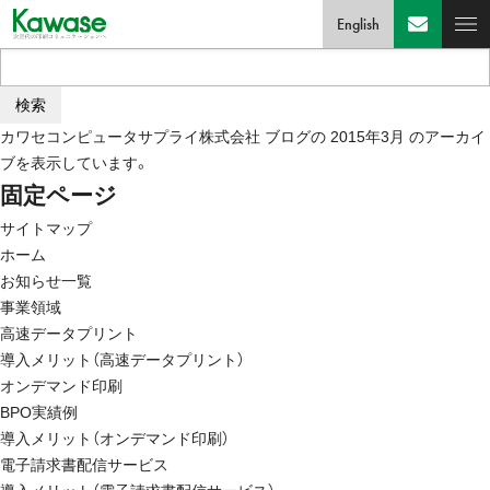
English
検
索:
カワセコンピュータサプライ株式会社
ブログの 2015年3月 のアーカイ
ブを表示しています。
固定ページ
サイトマップ
ホーム
お知らせ一覧
事業領域
高速データプリント
導入メリット（高速データプリント）
オンデマンド印刷
BPO実績例
導入メリット（オンデマンド印刷）
電子請求書配信サービス