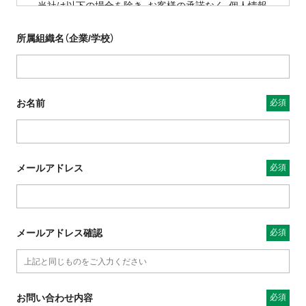
当社は以下の場合を除き、お客様の承諾なく、個人情報
を第三者に開示することはありません。
法令に基づく場合。
所属組織名（企業/学校）
人の生命、身体又は財産の保護のために必要がある
場合であって、本人の同意を得ることが困難である
とき。
お名前
公衆衛生の向上又は児童の健全な育成推進のために
特に必要がある場合であって、本人の同意を得るこ
とが困難であるとき。
国の機関若しくは地方公共団体又はその受託を受け
メールアドレス
た者が法令の定める事務を遂行することに対して協
力する必要がある場合であって、本人の同意を得る
ことによって当該事務の遂行に支障を及ぼすおそれ
があるとき。
メールアドレス確認
3.個人情報の委託
当社は、情報処理やメンテナンス等、業務上の必要性に
より、お客様の個人情報を外部に委託する場合があり
ます。 委託先については、個人情報取扱いの安全性確
お問い合わせ内容