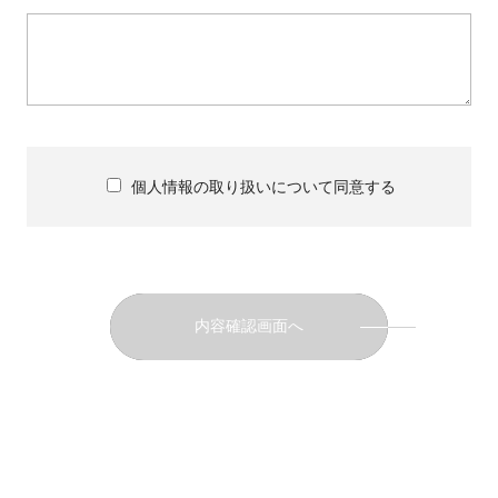
認、秘密保持契約の締結等、適切な管理を行っていま
す。
4.本人が容易に認識できない方法による個人情報の取
得
当社は、クッキー等を用いるなどをして、本人が容易に
認識できない方法による個人情報の取得は行っており
個人情報の取り扱いについて同意する
ません。
5.個人情報の保有期間
取得した個人情報の弊社での保存期間は、お問い合わ
せに対する回答が終了した後、2年間保存し、その後、安
全に破棄させていただきます。
6.個人情報に関するお問合せ
お客様の個人情報の取扱いに関するお問い合わせは、
個人情報保護管理責任者までお申し出ください。 個人
情報の開示・訂正・追加又は削除・利用停止、消去または
第三者への提供の停止、第三者提供記録についての開