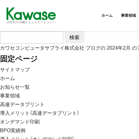
ホーム
事業領域
検
索:
カワセコンピュータサプライ株式会社
ブログの 2024年2月
固定ページ
サイトマップ
ホーム
お知らせ一覧
事業領域
高速データプリント
導入メリット（高速データプリント）
オンデマンド印刷
BPO実績例